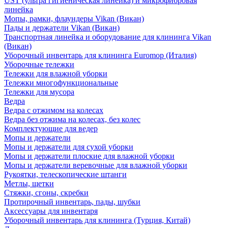
UST (ультра гигиеническая линейка) и микрофибровая
линейка
Мопы, рамки, флаундеры Vikan (Викан)
Пады и держатели Vikan (Викан)
Транспортная линейка и оборудование для клининга Vikan
(Викан)
Уборочный инвентарь для клининга Euromop (Италия)
Уборочные тележки
Тележки для влажной уборки
Тележки многофункциональные
Тележки для мусора
Ведра
Ведра с отжимом на колесах
Ведра без отжима на колесах, без колес
Комплектующие для ведер
Мопы и держатели
Мопы и держатели для сухой уборки
Мопы и держатели плоские для влажной уборки
Мопы и держатели веревочные для влажной уборки
Рукоятки, телескопические штанги
Метлы, щетки
Стяжки, сгоны, скребки
Протирочный инвентарь, пады, шубки
Аксессуары для инвентаря
Уборочный инвентарь для клининга (Турция, Китай)