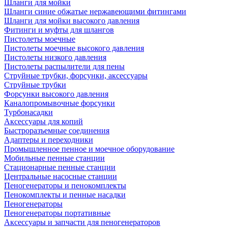
Шланги для мойки
Шланги синие обжатые нержавеющими фитингами
Шланги для мойки высокого давления
Фитинги и муфты для шлангов
Пистолеты моечные
Пистолеты моечные высокого давления
Пистолеты низкого давления
Пистолеты распылители для пены
Струйные трубки, форсунки, аксессуары
Струйные трубки
Форсунки высокого давления
Каналопромывочные форсунки
Турбонасадки
Аксессуары для копий
Быстроразъемные соединения
Адаптеры и переходники
Промышленное пенное и моечное оборудование
Мобильные пенные станции
Стационарные пенные станции
Центральные насосные станции
Пеногенераторы и пенокомплекты
Пенокомплекты и пенные насадки
Пеногенераторы
Пеногенераторы портативные
Аксессуары и запчасти для пеногенераторов