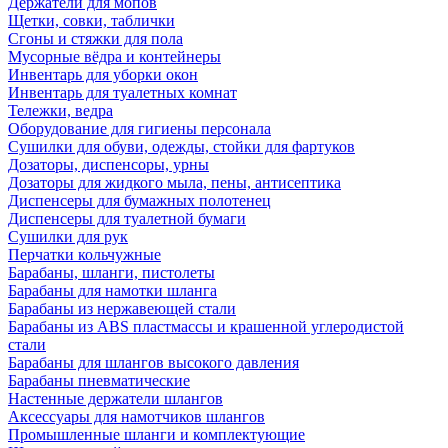
Держатели для мопов
Щетки, совки, таблички
Сгоны и стяжки для пола
Мусорные вёдра и контейнеры
Инвентарь для уборки окон
Инвентарь для туалетных комнат
Тележки, ведра
Оборудование для гигиены персонала
Сушилки для обуви, одежды, стойки для фартуков
Дозаторы, диспенсоры, урны
Дозаторы для жидкого мыла, пены, антисептика
Диспенсеры для бумажных полотенец
Диспенсеры для туалетной бумаги
Сушилки для рук
Перчатки кольчужные
Барабаны, шланги, пистолеты
Барабаны для намотки шланга
Барабаны из нержавеющей стали
Барабаны из ABS пластмассы и крашенной углеродистой
стали
Барабаны для шлангов высокого давления
Барабаны пневматические
Настенные держатели шлангов
Аксессуары для намотчиков шлангов
Промышленные шланги и комплектующие