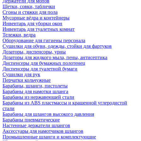
Держатели для мопов
Щетки, совки, таблички
Сгоны и стяжки для пола
Мусорные вёдра и контейнеры
Инвентарь для уборки окон
Инвентарь для туалетных комнат
Тележки, ведра
Оборудование для гигиены персонала
Сушилки для обуви, одежды, стойки для фартуков
Дозаторы, диспенсоры, урны
Дозаторы для жидкого мыла, пены, антисептика
Диспенсеры для бумажных полотенец
Диспенсеры для туалетной бумаги
Сушилки для рук
Перчатки кольчужные
Барабаны, шланги, пистолеты
Барабаны для намотки шланга
Барабаны из нержавеющей стали
Барабаны из ABS пластмассы и крашенной углеродистой
стали
Барабаны для шлангов высокого давления
Барабаны пневматические
Настенные держатели шлангов
Аксессуары для намотчиков шлангов
Промышленные шланги и комплектующие