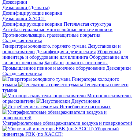
Дезковрики
Дезковрики (Дезматы)
Дезинфицирующие коврики
Дезковрики ХАССП
Дезинфицирующие коврики Петельчатая структура
Антибактериальные многослойные липкие коврики
Противоскользящие, гразезащитные покрытия
Складская техника
Генераторы холодного, горячего тумана
Дезустановки и
опрыскиватели
Дезинфекция и дезинсекция
Уборочный
инвентарь и оборудование для клининга
Оборудование для
гигиены персонала
Барабаны, шланги, пистолеты
Промышленное пенное и моечное оборудование
Дезковрики
Складская техника
Генераторы холодного
тумана
Генераторы горячего
тумана
Мотоопрыскиватели,
опрыскиватели
Дезустановки
Истребление насекомых
Ультрафиолетовые обеззараживатели воздуха и поверхностей
Уборочный
инвентарь FBK (по ХАССП)