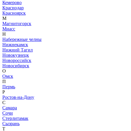
Кемерово
Краснодар
Красноярск
М
Магнитогорск
Миасс
Н
Набережные челны
Нижнекамск
Нижний Тагил
Новокузнецк
Новороссийск
Новосибирск
О
Омск
П
Пермь
Р
Ростов-на-Дону
С
Самара
Сочи
Стерлитамак
Сызрань
Т