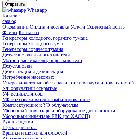
Whatsapp
Каталог
catalog
О компании
Оплата и доставка
Услуги
Сервисный центр
Файлы
Контакты
Генераторы холодного, горячего тумана
Генераторы холодного тумана
Генераторы горячего тумана
Дезустановки и опрыскиватели
Мотоопрыскиватели, опрыскиватели
Дезустановки
Дезинфекция и дезинсекция
Истребление насекомых
Ультрафиолетовые обеззараживатели воздуха и поверхностей
УФ облучатели открытые
УФ рециркуляторы
УФ обеззараживатели комбинированные
Комплектующие к УФ облучателям
Уборочный инвентарь и оборудование для клининга
Уборочный инвентарь FBK (по ХАССП)
Ручные щетки
Щетки для пола
Ершики и щетки для емкостей
Абразивные губки