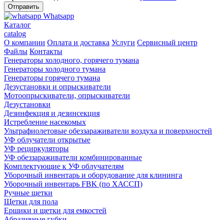
Whatsapp
Каталог
catalog
О компании
Оплата и доставка
Услуги
Сервисный центр
Файлы
Контакты
Генераторы холодного, горячего тумана
Генераторы холодного тумана
Генераторы горячего тумана
Дезустановки и опрыскиватели
Мотоопрыскиватели, опрыскиватели
Дезустановки
Дезинфекция и дезинсекция
Истребление насекомых
Ультрафиолетовые обеззараживатели воздуха и поверхностей
УФ облучатели открытые
УФ рециркуляторы
УФ обеззараживатели комбинированные
Комплектующие к УФ облучателям
Уборочный инвентарь и оборудование для клининга
Уборочный инвентарь FBK (по ХАССП)
Ручные щетки
Щетки для пола
Ершики и щетки для емкостей
Абразивные губки