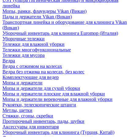
UST (ультра гигиеническая линейка) и микрофибровая
линейка
Мопы, рамки, флаундеры Vikan (Викан)
Пады и держатели Vikan (Викан)
Транспортная линейка и оборудование для клининга Vikan
(Викан)
Уборочный инвентарь для клининга Euromop (Италия)
Уборочные тележки
Тележки для влажной уборки
Тележки многофункциональные
Тележки для мусора
Ведра
Ведра с отжимом на колесах
Ведра без отжима на колесах, без колес
Комплектующие для ведер
Мопы и держатели
Мопы и держатели для сухой уборки
Мопы и держатели плоские для влажной уборки
Мопы и держатели веревочные для влажной уборки
Рукоятки, телескопические штанги
Метлы, щетки
Стяжки, сгоны, скребки
Протирочный инвентарь, пады, шубки
Аксессуары для инвентаря
Уборочный инвентарь для клининга (Турция, Китай)