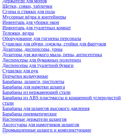
Держатели для мопов
Щетки, совки, таблички
Сгоны и стяжки для пола
Мусорные вёдра и контейнеры
Инвентарь для уборки окон
Инвентарь для туалетных комнат
Тележки, ведра
Оборудование для гигиены персонала
Сушилки для обуви, одежды, стойки для фартуков
Дозаторы, диспенсоры, урны
Дозаторы для жидкого мыла, пены, антисептика
Диспенсеры для бумажных полотенец
Диспенсеры для туалетной бумаги
Сушилки для рук
Перчатки кольчужные
Барабаны, шланги, пистолеты
Барабаны для намотки шланга
Барабаны из нержавеющей стали
Барабаны из ABS пластмассы и крашенной углеродистой
стали
Барабаны для шлангов высокого давления
Барабаны пневматические
Настенные держатели шлангов
Аксессуары для намотчиков шлангов
Промышленные шланги и комплектующие