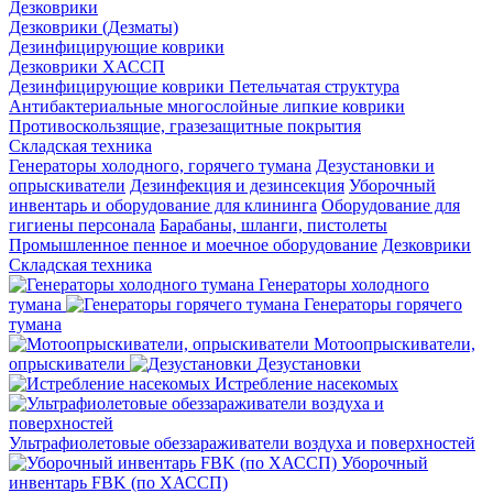
Дезковрики
Дезковрики (Дезматы)
Дезинфицирующие коврики
Дезковрики ХАССП
Дезинфицирующие коврики Петельчатая структура
Антибактериальные многослойные липкие коврики
Противоскользящие, гразезащитные покрытия
Складская техника
Генераторы холодного, горячего тумана
Дезустановки и
опрыскиватели
Дезинфекция и дезинсекция
Уборочный
инвентарь и оборудование для клининга
Оборудование для
гигиены персонала
Барабаны, шланги, пистолеты
Промышленное пенное и моечное оборудование
Дезковрики
Складская техника
Генераторы холодного
тумана
Генераторы горячего
тумана
Мотоопрыскиватели,
опрыскиватели
Дезустановки
Истребление насекомых
Ультрафиолетовые обеззараживатели воздуха и поверхностей
Уборочный
инвентарь FBK (по ХАССП)