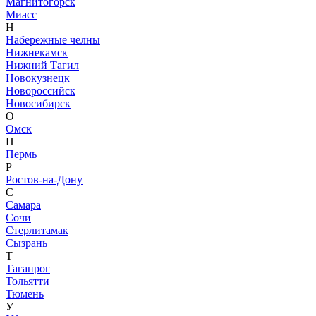
Магнитогорск
Миасс
Н
Набережные челны
Нижнекамск
Нижний Тагил
Новокузнецк
Новороссийск
Новосибирск
О
Омск
П
Пермь
Р
Ростов-на-Дону
С
Самара
Сочи
Стерлитамак
Сызрань
Т
Таганрог
Тольятти
Тюмень
У