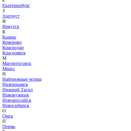
Е
Екатеринбург
З
Златоуст
И
Иркутск
К
Казань
Кемерово
Краснодар
Красноярск
М
Магнитогорск
Миасс
Н
Набережные челны
Нижнекамск
Нижний Тагил
Новокузнецк
Новороссийск
Новосибирск
О
Омск
П
Пермь