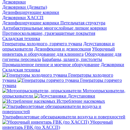
Дезковрики
Дезковрики (Дезматы)
Дезинфицирующие коврики
Дезковрики ХАССП
Дезинфицирующие коврики Петельчатая структура
Антибактериальные многослойные липкие коврики
Противоскользящие, гразезащитные покрытия
Складская техника
Генераторы холодного, горячего тумана
Дезустановки и
опрыскиватели
Дезинфекция и дезинсекция
Уборочный
инвентарь и оборудование для клининга
Оборудование для
гигиены персонала
Барабаны, шланги, пистолеты
Промышленное пенное и моечное оборудование
Дезковрики
Складская техника
Генераторы холодного
тумана
Генераторы горячего
тумана
Мотоопрыскиватели,
опрыскиватели
Дезустановки
Истребление насекомых
Ультрафиолетовые обеззараживатели воздуха и поверхностей
Уборочный
инвентарь FBK (по ХАССП)