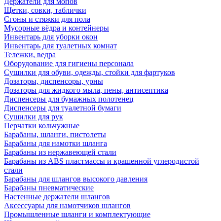
Держатели для мопов
Щетки, совки, таблички
Сгоны и стяжки для пола
Мусорные вёдра и контейнеры
Инвентарь для уборки окон
Инвентарь для туалетных комнат
Тележки, ведра
Оборудование для гигиены персонала
Сушилки для обуви, одежды, стойки для фартуков
Дозаторы, диспенсоры, урны
Дозаторы для жидкого мыла, пены, антисептика
Диспенсеры для бумажных полотенец
Диспенсеры для туалетной бумаги
Сушилки для рук
Перчатки кольчужные
Барабаны, шланги, пистолеты
Барабаны для намотки шланга
Барабаны из нержавеющей стали
Барабаны из ABS пластмассы и крашенной углеродистой
стали
Барабаны для шлангов высокого давления
Барабаны пневматические
Настенные держатели шлангов
Аксессуары для намотчиков шлангов
Промышленные шланги и комплектующие