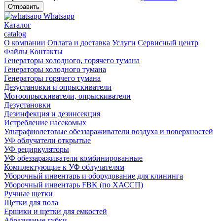
Whatsapp
Каталог
catalog
О компании
Оплата и доставка
Услуги
Сервисный центр
Файлы
Контакты
Генераторы холодного, горячего тумана
Генераторы холодного тумана
Генераторы горячего тумана
Дезустановки и опрыскиватели
Мотоопрыскиватели, опрыскиватели
Дезустановки
Дезинфекция и дезинсекция
Истребление насекомых
Ультрафиолетовые обеззараживатели воздуха и поверхностей
УФ облучатели открытые
УФ рециркуляторы
УФ обеззараживатели комбинированные
Комплектующие к УФ облучателям
Уборочный инвентарь и оборудование для клининга
Уборочный инвентарь FBK (по ХАССП)
Ручные щетки
Щетки для пола
Ершики и щетки для емкостей
Абразивные губки