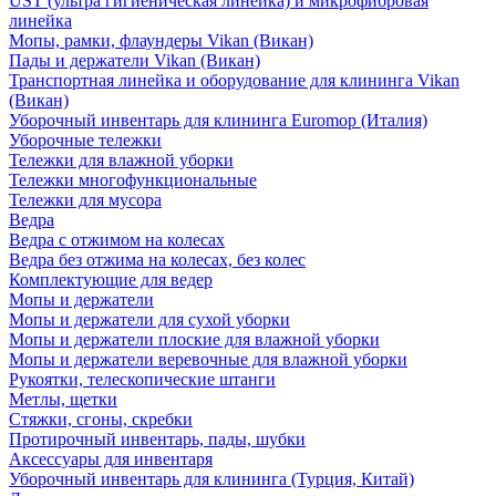
UST (ультра гигиеническая линейка) и микрофибровая
линейка
Мопы, рамки, флаундеры Vikan (Викан)
Пады и держатели Vikan (Викан)
Транспортная линейка и оборудование для клининга Vikan
(Викан)
Уборочный инвентарь для клининга Euromop (Италия)
Уборочные тележки
Тележки для влажной уборки
Тележки многофункциональные
Тележки для мусора
Ведра
Ведра с отжимом на колесах
Ведра без отжима на колесах, без колес
Комплектующие для ведер
Мопы и держатели
Мопы и держатели для сухой уборки
Мопы и держатели плоские для влажной уборки
Мопы и держатели веревочные для влажной уборки
Рукоятки, телескопические штанги
Метлы, щетки
Стяжки, сгоны, скребки
Протирочный инвентарь, пады, шубки
Аксессуары для инвентаря
Уборочный инвентарь для клининга (Турция, Китай)